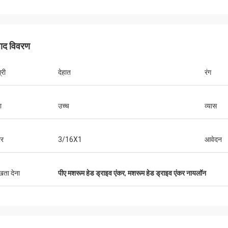
पाद विवरण
्री
देहात
रंग
ा
उच्च
व्यास
र
3/16X1
आवेदन
ुखता देना
पीए मशरूम हेड ड्राइव एंकर
,
मशरूम हेड ड्राइव एंकर नायलॉन