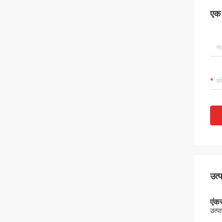
एक स
उत्
एंक
उत्प