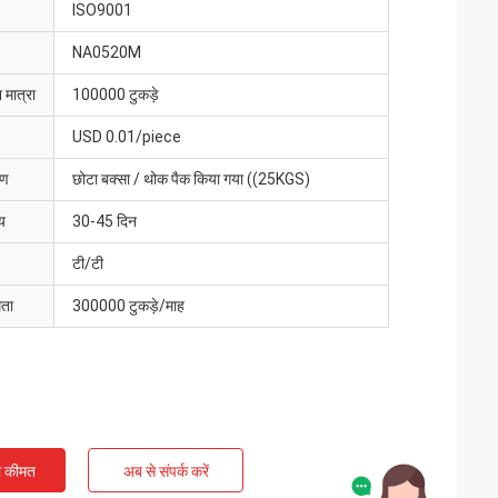
ISO9001
NA0520M
 मात्रा
100000 टुकड़े
USD 0.01/piece
रण
छोटा बक्सा / थोक पैक किया गया ((25KGS)
य
30-45 दिन
टी/टी
मता
300000 टुकड़े/माह
ी कीमत
अब से संपर्क करें