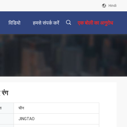
Hindi
विडियो
हमसे संपर्क करें
एक बोली का अनुरोध
描
述
 रंग
ेस
चीन
JINGTAO