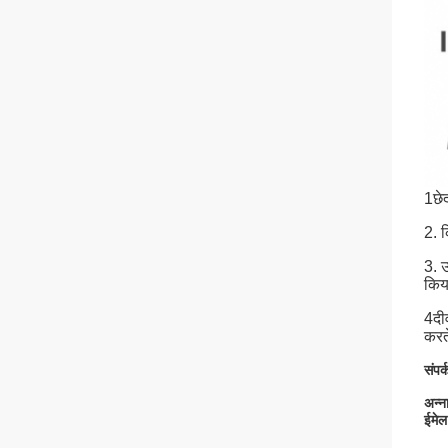
1छेद
2. 
3. 
किय
4दीव
करते
संपर
अन्न
ईमे