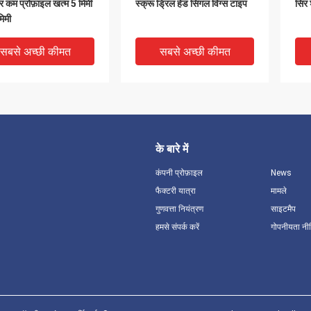
र कम प्रोफ़ाइल खत्म 5 मिमी
स्क्रू ड्रिल हेड सिंगल विंग्स टाइप
सिर 
िमी
सबसे अच्छी कीमत
सबसे अच्छी कीमत
के बारे में
कंपनी प्रोफ़ाइल
News
फैक्टरी यात्रा
मामले
गुणवत्ता नियंत्रण
साइटमैप
हमसे संपर्क करें
गोपनीयता नी
क्रीट नायलॉन दीवार लंगर
पीए नायलॉन नाखून एंकर में फ्लैट
उच्च
शरूम सिर नाखून लंगर
सिर उच्च क्षमता 6.5 मिमी X 25
मशर
मिमी
सबसे अच्छी कीमत
सबसे अच्छी कीमत