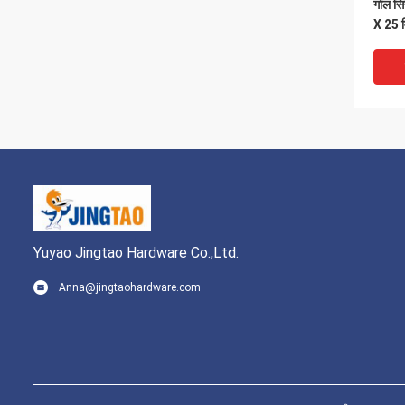
गोल सि
X 25 म
Yuyao Jingtao Hardware Co.,Ltd.
Anna@jingtaohardware.com
OEM कं
सफेद म