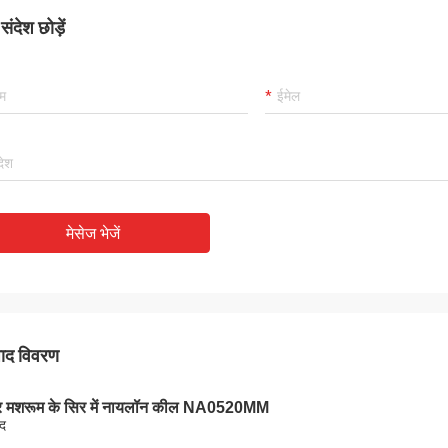
ंदेश छोड़ें
मेसेज भेजें
पाद विवरण
र मशरूम के सिर में नायलॉन कील NA0520MM
ाद