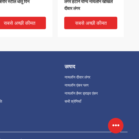
शरीर स्टील धातु पिन
लंगर हटाने योग्य नायलॉन खोखले
दीवार लंगर
सबसे अच्छी कीमत
सबसे अच्छी कीमत
उत्पाद
नायलॉन दीवार लंगर
नायलॉन एंकर प्लग
नायलॉन हैमर ड्राइव एंकर
ति
सभी श्रेणियाँ
 क्षमता नायलॉन दीवार लंगर
निर्माण नायलॉन नायलिन गोल सिर
ूम सिर पीए लंगर M5X25
हथौड़ा नाखून ड्राइव एंकर 100/
पीकेजी
सबसे अच्छी कीमत
सबसे अच्छी कीमत