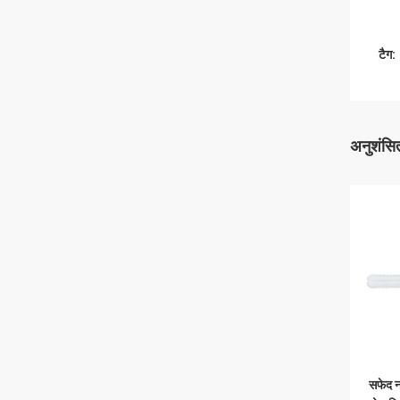
टैग:
अनुशंसित
सफेद न