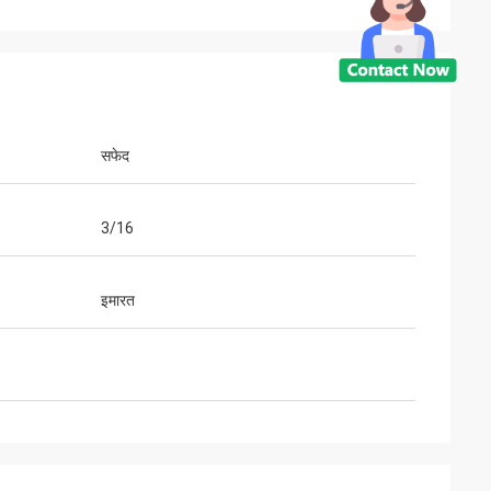
सफेद
3/16
इमारत