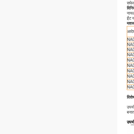
सफेद
विनिर
नायल
ईंट 
मशरू
आदे
NA
NA
NA
NA
NA
NA
NA
NA
NA
NA
विशे
उपयो
बनात
उपयो