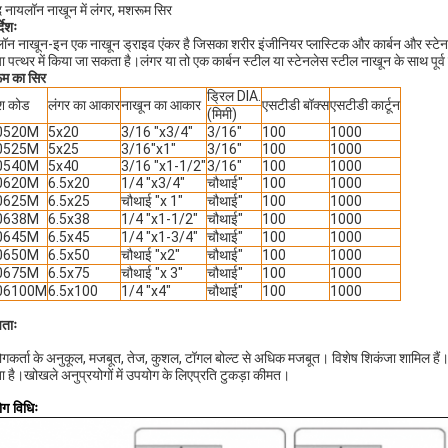
 नायलॉन नाखून में लंगर, मशरूम सिर
्देशः
ॉन नाखून-इन एक नाखून ड्राइव एंकर है जिसका शरीर इंजीनियर प्लास्टिक और कार्बन और स्टेनलेस
या पत्थर में किया जा सकता है।लंगर या तो एक कार्बन स्टील या स्टेनलेस स्टील नाखून के साथ पूर
म का सिर
ड्रिल DIA.
श कोड
लंगर का आकार
नाखून का आकार
एसटीडी बॉक्स
एसटीडी कार्टून
(मिमी)
0520M
5x20
3/16 "x3/4"
3/16"
100
1000
0525M
5x25
3/16"x1"
3/16"
100
1000
0540M
5x40
3/16 "x1-1/2"
3/16"
100
1000
0620M
6.5x20
1/4 "x3/4"
चौथाई"
100
1000
0625M
6.5x25
चौथाई "x 1"
चौथाई"
100
1000
0638M
6.5x38
1/4 "x1-1/2"
चौथाई"
100
1000
0645M
6.5x45
1/4 "x1-3/4"
चौथाई"
100
1000
0650M
6.5x50
चौथाई "x2"
चौथाई"
100
1000
0675M
6.5x75
चौथाई "x 3"
चौथाई"
100
1000
06100M
6.5x100
1/4 "x4"
चौथाई"
100
1000
षताः
गकर्ता के अनुकूल, मजबूत, तेज, कुशल, टॉगल बोल्ट से अधिक मजबूत। विशेष शिकंजा शामिल हैं। क
ा है।खोखले अनुप्रयोगों में उपयोग के लिएप्रति टुकड़ा कीमत।
ग विधिः