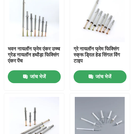
भवन नायलॉन फ्रेम एंकर उच्च
ग्रे नायलॉन फ्रेम फिक्सिंग
ग्रेड नायलॉन हथौड़ा फिक्सिंग
स्क्रू ड्रिल हेड सिंगल विंग
एंकर पेंच
टाइप
जांच भेजें
जांच भेजें
होम
उत्पाद
वीडियो