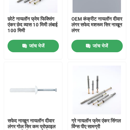
हमारे बारे में
छोटे नायलॉन फ्रेम फिक्सिंग
OEM कंक्रीट नायलॉन दीवार
एंकर छेद व्यास 10 मिमी लंबाई
लंगर सफेद मशरूम सिर नाखून
100 मिमी
लंगर
फैक्टरी यात्रा
जांच भेजें
जांच भेजें
गुणवत्ता नियंत्रण
हमसे संपर्क करें
एक बोली का अनुरोध
नायलॉन दीवार लंगर
सफेद नाखून नायलॉन दीवार
ग्रे नायलॉन फ्रेम एंकर सिंगल
लंगर गोल सिर कम प्रोफ़ाइल
विंग्स पीए सामग्री
नायलॉन एंकर प्लग