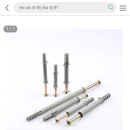
1
/
1