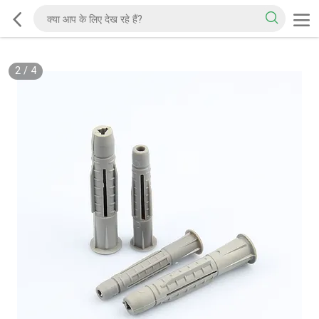
2
/
4