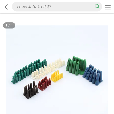
1
/
1