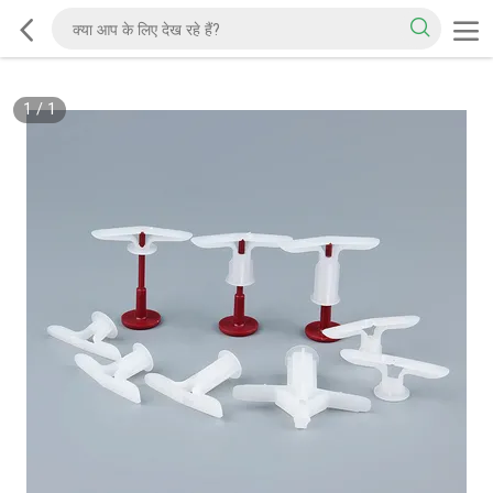
1
/
1