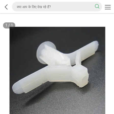
1
/
1